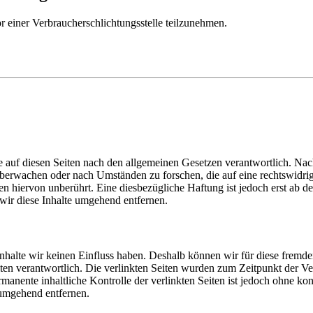
vor einer Verbraucherschlichtungsstelle teilzunehmen.
 auf diesen Seiten nach den allgemeinen Gesetzen verantwortlich. Nac
u überwachen oder nach Umständen zu forschen, die auf eine rechtswidri
 hiervon unberührt. Eine diesbezügliche Haftung ist jedoch erst ab d
ir diese Inhalte umgehend entfernen.
 Inhalte wir keinen Einfluss haben. Deshalb können wir für diese fremd
 Seiten verantwortlich. Die verlinkten Seiten wurden zum Zeitpunkt der
manente inhaltliche Kontrolle der verlinkten Seiten ist jedoch ohne ko
umgehend entfernen.