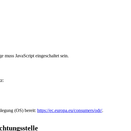
e muss JavaScript eingeschaltet sein.
z:
ilegung (OS) bereit:
https://ec.europa.eu/consumers/odr/
.
chtungs­stelle